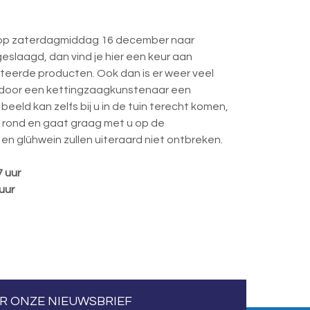
n op zaterdagmiddag 16 december naar
geslaagd, dan vind je hier een keur aan
ateerde producten. Ook dan is er weer veel
en door een kettingzaagkunstenaar een
eld kan zelfs bij u in de tuin terecht komen,
t rond en gaat graag met u op de
en glühwein zullen uiteraard niet ontbreken.
7 uur
uur
OR ONZE NIEUWSBRIEF