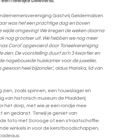
 een heerlijke belevenis.
 Ondernemersvereniging Gastvrij Geldermalsen
 jaar was het een prachtige dag en boven
e wijde omgeving! We kregen de weken daarna
 ook nog grootser uit. We hebben we nog meer
mas Carol’ opgevoerd door Toneelvereniging
e zien. De voorstelling duurt zo’n 3 kwartier en
en de nagebouwde huiskamer voor de juwelier,
is gewoon heel bijzonder.’
, aldus Mariska, lid van
 zien, zoals spinnen, een touwslager en
ig van historisch museum de Maalderij
r het dorp, met wie je een rondje mee
kt en gedanst. Terwijl je geniet van
de foto met Scrooge of een straatschoffie.
pende winkels in voor de kerstboodschappen,
 cadeaus.