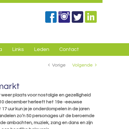
a
Links
Leden
Contact
Vorige
Volgende
tmarkt
eer plaats voor nostalgie en gezelligheid
p 10 december herleeft het 19e -eeuwse
17 uur kun je je
onderdompelen in de jaren
andelen zo’n 50 personages uit de beroemde
ude ambachten, muziek, zang en dans en zijn