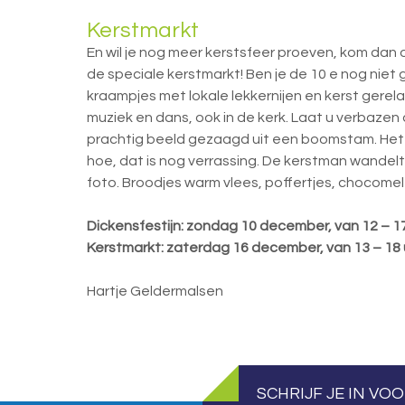
Kerstmarkt
En wil je nog meer kerstsfeer proeven, kom da
de speciale kerstmarkt! Ben je de 10 e nog niet 
kraampjes met lokale lekkernijen en kerst gerel
muziek en dans, ook in de kerk. Laat u verbaz
prachtig beeld gezaagd uit een boomstam. Het be
hoe, dat is nog verrassing. De kerstman wandel
foto. Broodjes warm vlees, poffertjes, chocomel 
Dickensfestijn: zondag 10 december, van 12 – 1
Kerstmarkt: zaterdag 16 december, van 13 – 18 
Hartje Geldermalsen
SCHRIJF JE IN VO