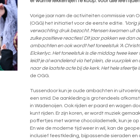
er warme lekkernijen te koop. Voor alle
leeftijden
Vorige jaar nam de activiteiten commissie van
(OGG) het initiatief voor de eerste editie.
‘Vorig
verwachting druk bezocht. Mensen kwamen uit d
zulke positieve reacties! Dit jaar pakken we dan
ambachten en ook wordt het toneelstuk ‘A Christ
Elckerlyc. Het toneelstuk is die middag twee keer t
leidt je al wandelend via het plein, de vuurplek 
naar de laatste acte
bij de kerk. Het hele sfeertje 
de OGG.
Tussendoor kun je oude ambachten in uitvoering
een smid. De aankleding is grotendeels afkomst
in Wadenoijen. Ook rijden er paard en wagen doo
kunt rijden. Er zijn koren, er wordt muziek gemaa
poffertjes met warme chocolademelk, kun je op 
En wie de moderne tijd weer in wil, kan de geo
inclusief feestkleding, bijpassende sieraden en