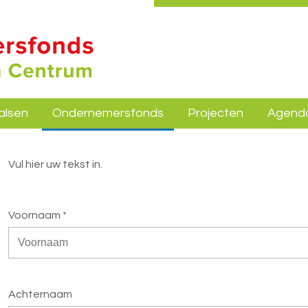
alsen
Ondernemersfonds
Projecten
Agend
Vul hier uw tekst in.
Voornaam *
Achternaam